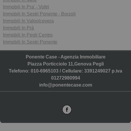
Immobili In Pra' - Voltri
Immobili In Sestri Ponente - Borzoli
Immobili In Valpolcevera
Immobili In Prà
Immobili In Pegli Centro
Immobili In Sestri Ponente
Ponente Case - Agenzia Immobiliare
Piazza Porticciolo 11,Genova Pegli
Telefono: 010-6965103 / Cellulare: 3391249027 p.iva
01272980994
info@ponentecase.com