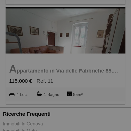
Più recente
Meno recente
Economici
più cari
più piccoli
A
più grandi
ppartamento in Via delle Fabbriche 85, Voltri
115.000 €
Ref. 11
4 Loc.
1 Bagno
85m²
Ricerche Frequenti
Immobili In Genova
Immobili In Mele