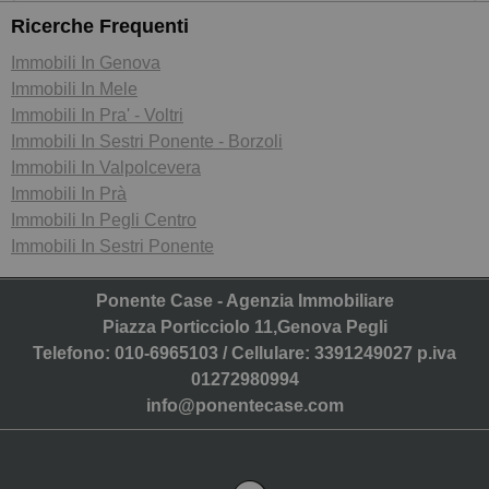
Ricerche Frequenti
Immobili In Genova
Immobili In Mele
Immobili In Pra' - Voltri
Immobili In Sestri Ponente - Borzoli
Immobili In Valpolcevera
Immobili In Prà
Immobili In Pegli Centro
Immobili In Sestri Ponente
Ponente Case - Agenzia Immobiliare
Piazza Porticciolo 11,Genova Pegli
Telefono: 010-6965103 / Cellulare: 3391249027 p.iva
01272980994
info@ponentecase.com