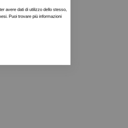
r avere dati di utilizzo dello stesso,
esi. Puoi trovare più informazioni
uesto immobile
App
acebook
Twitter
Print