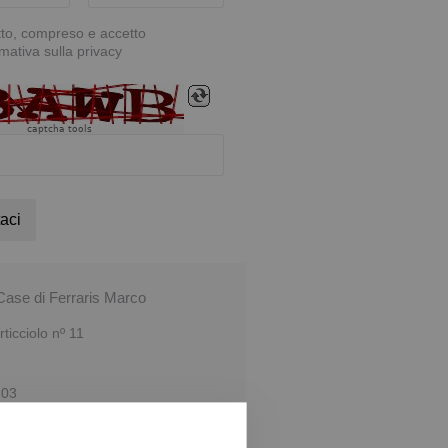
tto, compreso e accetto
rmativa sulla privacy
captcha tools
aci
ase di Ferraris Marco
ticciolo nº 11
103
l mutuo