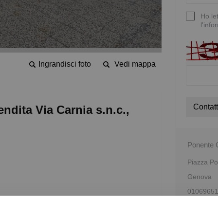
Ho le
l'info
Ingrandisci foto
Vedi mappa
Contatt
ndita Via Carnia s.n.c.,
Ponente C
Piazza Por
Genova
0106965
Calcola i